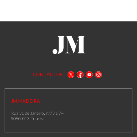
CONTACTOS
JM MADEIRA
Rua 31 de Janeiro, n.º73 e 74
9050-013 Funchal