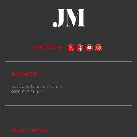
CONTACTOS
JM MADEIRA
Rua 31 de Janeiro, n.º73 e 74
9050-013 Funchal
SECRETARIADO