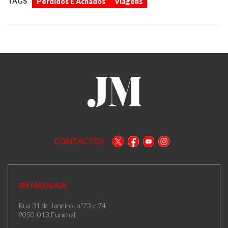
TAGS
Perdidos E Achados
Viagens
CONTACTOS
JM MADEIRA
Rua 31 de Janeiro, n.º73 e 74
9050-013 Funchal