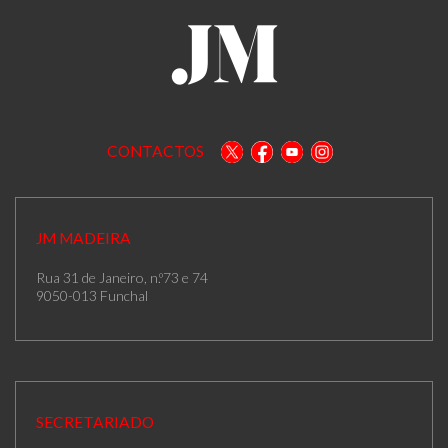
CONTACTOS
JM MADEIRA
Rua 31 de Janeiro, n.º73 e 74
9050-013 Funchal
SECRETARIADO