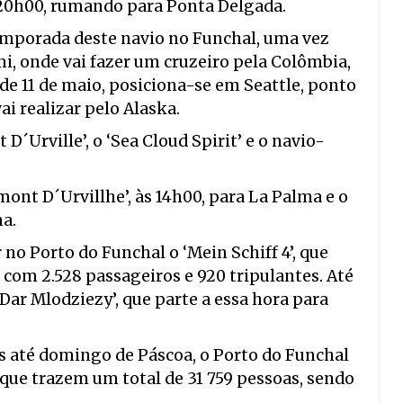
às 20h00, rumando para Ponta Delgada.
temporada deste navio no Funchal, uma vez
mi, onde vai fazer um cruzeiro pela Colômbia,
 de 11 de maio, posiciona-se em Seattle, ponto
ai realizar pelo Alaska.
´Urville’, o ‘Sea Cloud Spirit’ e o navio-
mont D´Urvillhe’, às 14h00, para La Palma e o
ma.
no Porto do Funchal o ‘Mein Schiff 4’, que
com 2.528 passageiros e 920 tripulantes. Até
 Dar Mlodziezy’, que parte a essa hora para
ês até domingo de Páscoa, o Porto do Funchal
o que trazem um total de 31 759 pessoas, sendo