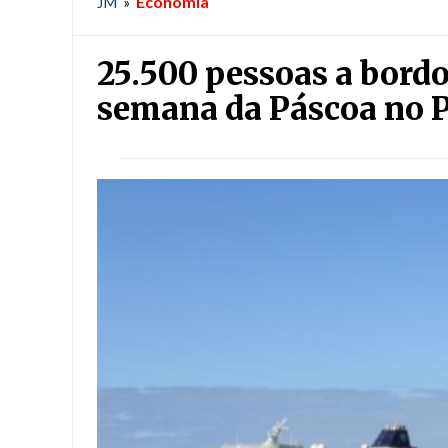
Economia
JM
»
25.500 pessoas a bord
semana da Páscoa no P