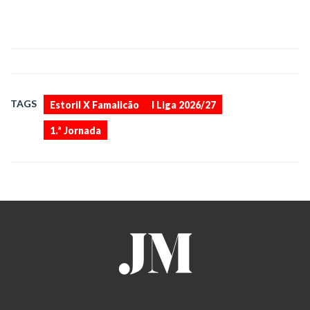
,
,
TAGS
Estoril X Famalicão
I Liga 2026/27
1.ª Jornada