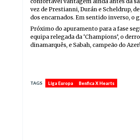
confortável vantagem ainda antes da saí
vez de Prestianni, Durán e Scheldrup, d
dos encarnados. Em sentido inverso, o g
Próximo do apuramento para a fase segu
equipa relegada da ‘Champions’, o derr
dinamarquês, e Sabah, campeão do Azerb
,
TAGS
Liga Europa
Benfica X Hearts