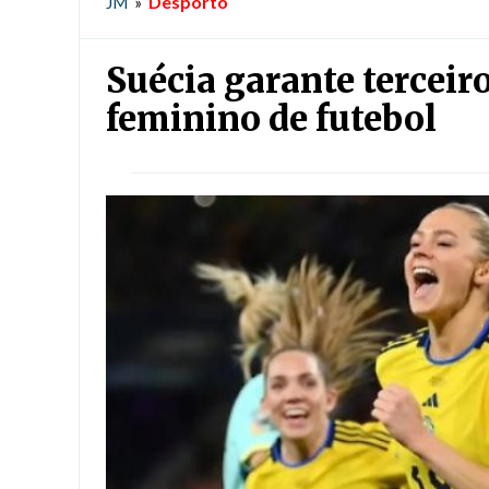
Desporto
JM
»
Suécia garante terceir
feminino de futebol