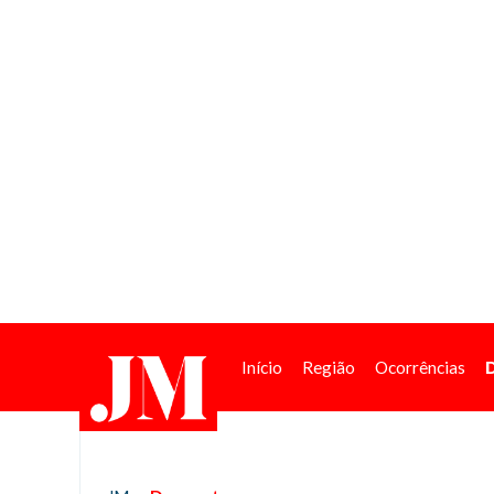
Início
Região
Ocorrências