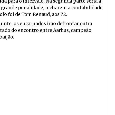
da para o intervalo. Na segunda parte seria a
e grande penalidade, fecharem a contabilidade
olo foi de Tom Renaud, aos 72.
inte, os encarnados irão defrontar outra
otado do encontro entre Aarhus, campeão
aijão.