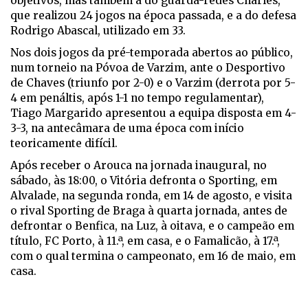
objetivos, mas também a do guarda-redes Charles,
que realizou 24 jogos na época passada, e a do defesa
Rodrigo Abascal, utilizado em 33.
Nos dois jogos da pré-temporada abertos ao público,
num torneio na Póvoa de Varzim, ante o Desportivo
de Chaves (triunfo por 2-0) e o Varzim (derrota por 5-
4 em penáltis, após 1-1 no tempo regulamentar),
Tiago Margarido apresentou a equipa disposta em 4-
3-3, na antecâmara de uma época com início
teoricamente difícil.
Após receber o Arouca na jornada inaugural, no
sábado, às 18:00, o Vitória defronta o Sporting, em
Alvalade, na segunda ronda, em 14 de agosto, e visita
o rival Sporting de Braga à quarta jornada, antes de
defrontar o Benfica, na Luz, à oitava, e o campeão em
título, FC Porto, à 11.ª, em casa, e o Famalicão, à 17.ª,
com o qual termina o campeonato, em 16 de maio, em
casa.