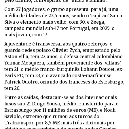
pelo triunfo, com espírito de “união e família”.
Com 27 jogadores, o grupo apresenta, para já, uma
média de idades de 22,5 anos, sendo o ‘capitão’ Samu
Silva o elemento mais velho, com 30, e Zeega,
campeão mundial sub-17 por Portugal, em 2025, o
mais jovem, com 17.
A juventude é transversal aos quatro reforços: o
guarda-redes polaco Oliwier Zych, emprestado pelo
Aston Villa, tem 22 anos, o defesa central colombiano
Yeimar Mosquera, também proveniente dos ‘villans’,
tem 21, o médio franco-burquinês Lohann Doucet, ex-
Paris FC, tem 23, e o avançado costa-marfinense
Patrick Ouotro, oriundo dos franceses do Estrsburgo,
tem 20.
Entre as saídas, destacam-se as dos internacionais
lusos sub-21 Diogo Sousa, médio transferido para o
Estrasburgo por 11 milhões de euros (ME), e Noah
Saviolo, extremo que rumou aos turcos do
Trabzonspor, por 8,5 ME mais três adicionais por