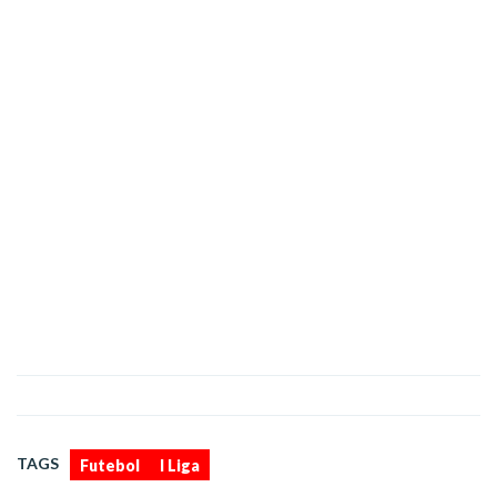
,
TAGS
Futebol
I Liga