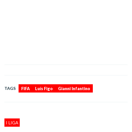
,
,
TAGS
FIFA
Luís Figo
Gianni Infantino
I LIGA