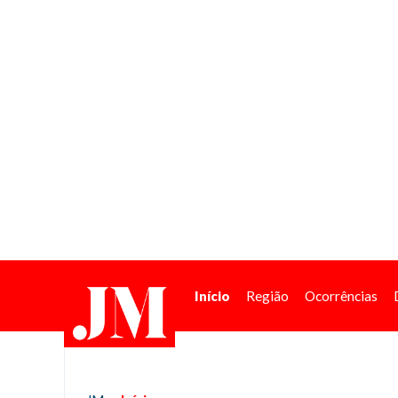
Início
Região
Ocorrências