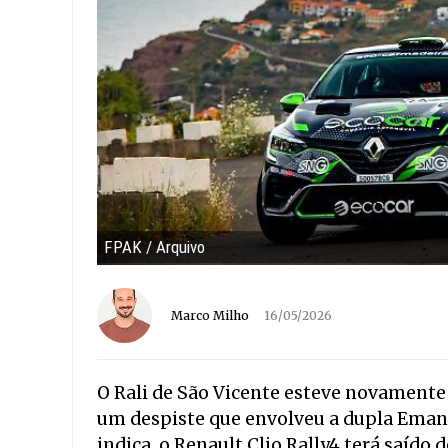
FPAK / Arquivo
Marco Milho
16/05/2026
O Rali de São Vicente esteve novamente
um despiste que envolveu a dupla Emanue
indica, o Renault Clio Rally4 terá saído 