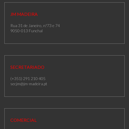
JM MADEIRA
Rua 31 de Janeiro, n.º73 e 74
9050-013 Funchal
SECRETARIADO
(+351) 291 210 405
secjm@jm-madeira.pt
COMERCIAL