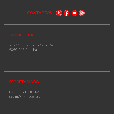
CONTACTOS
JM MADEIRA
Rua 31 de Janeiro, n.º73 e 74
9050-013 Funchal
SECRETARIADO
(+351) 291 210 405
secjm@jm-madeira.pt