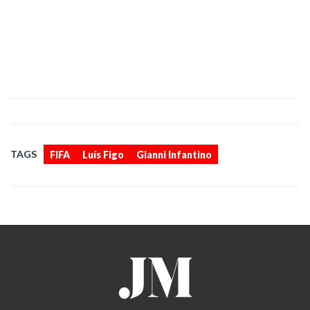
,
,
TAGS
FIFA
Luís Figo
Gianni Infantino