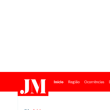
Início
Região
Ocorrências