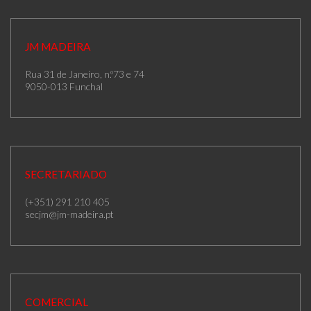
JM MADEIRA
Rua 31 de Janeiro, n.º73 e 74
9050-013 Funchal
SECRETARIADO
(+351) 291 210 405
secjm@jm-madeira.pt
COMERCIAL