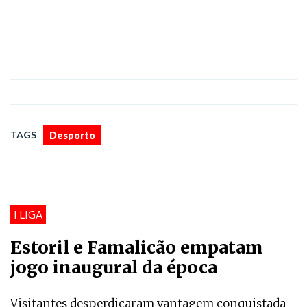
TAGS
Desporto
I LIGA
Estoril e Famalicão empatam
jogo inaugural da época
Visitantes desperdiçaram vantagem conquistada