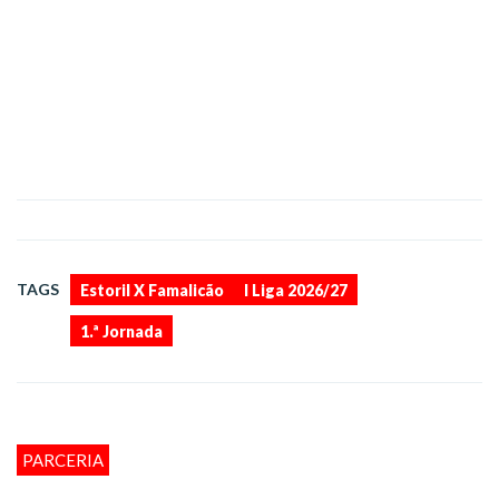
,
,
TAGS
Estoril X Famalicão
I Liga 2026/27
1.ª Jornada
PARCERIA