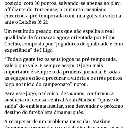
posição, com 30 pontos, salvando-se apenas no play-
off diante do Torreense, o conjunto casapiano
encerrou a pré-temporada com uma goleada sofrida
ante o Leixões (6-2).
Um resultado pesado, mas que não espelha a real
qualidade da formação agora orientada por Filipe
Coelho, composta por "jogadores de qualidade e com
experiência" de I Liga.
"Toda a gente fez os seus jogos na pré-temporada.
Vale o que vale. É sempre assim. O jogo mais
importante é sempre o da primeira jornada. E todas
as equipas estão a procurar a vitória e os três pontos
logo no início do campeonato", notou.
Para este jogo, o técnico, de 54 anos, confirmou a
ausência do defesa-central Noah Madsen, "quase de
saída" do emblema insular, sem desvendar o próximo
destino do futebolista dinamarquês.
A recuperar de um problema muscular, Maxime
Dominguez progrediu para trabalho de campo, mas é