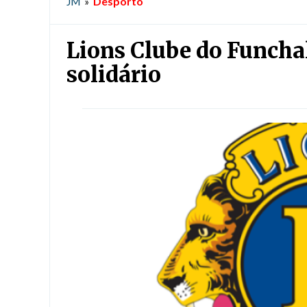
Desporto
JM
»
Lions Clube do Funcha
solidário