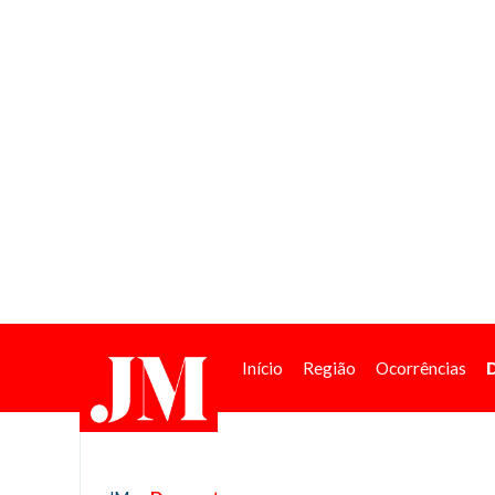
Início
Região
Ocorrências