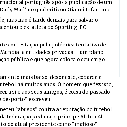
ernacional português após a publicação de um
Daily Mail’, no qual criticou Gianni Infantino.
de, mas não é tarde demais para salvar o
escentou o ex-atleta do Sporting, FC
orte contestação pela polémica tentativa de
o Mundial a entidades privadas – um plano
ção pública e que agora coloca o seu cargo
tamento mais baixo, desonesto, cobarde e
futebol há muitos anos. O homem que fez isto,
er a si e aos seus amigos, é coisa do passado
e desporto”, escreveu.
ometeu “abusos” contra a reputação do futebol
a federação jordana, o príncipe Ali bin Al
to do atual presidente como “mafioso”.