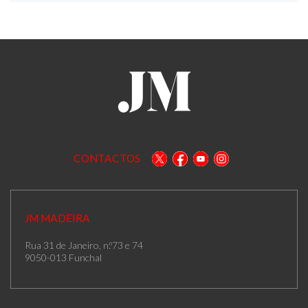
CONTACTOS
JM MADEIRA
Rua 31 de Janeiro, n.º73 e 74
9050-013 Funchal