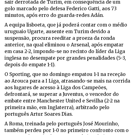
sair derrotada de Turim, em consequência de um
golo marcado pelo defesa Federico Gatti, aos 73
minutos, após erro do guarda-redes Adán.
A equipa lisboeta, que já poderá contar com o médio
uruguaio Ugarte, ausente em Turim devido a
suspensão, procura reeditar a proeza da ronda
anterior, na qual eliminou o Arsenal, após empatar
em casa 2-2, impondo-se no recinto do líder da Liga
inglesa no desempate por grandes penalidades (5-3,
depois do empate 1-1).
O Sporting, que no domingo empatou 1-1 na receção
ao Arouca para a I Liga, atrasando-se mais na corrida
aos lugares de acesso à Liga dos Campeões,
defrontará, se superar a Juventus, o vencedor do
embate entre Manchester United e Sevilha (2-2 na
primeira mão, em Inglaterra), arbitrado pelo
português Artur Soares Dias.
A Roma, treinada pelo português José Mourinho,
também perdeu por 1-0 no primeiro confronto com o