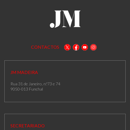
CONTACTOS
JM MADEIRA
Rua 31 de Janeiro, n.º73 e 74
9050-013 Funchal
SECRETARIADO