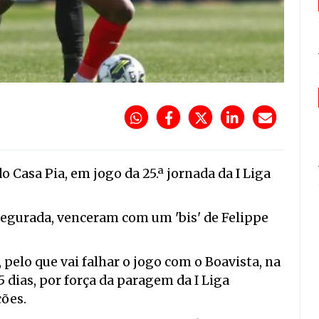
 Casa Pia, em jogo da 25.ª jornada da I Liga
egurada, venceram com um 'bis' de Felippe
pelo que vai falhar o jogo com o Boavista, na
5 dias, por força da paragem da I Liga
ões.