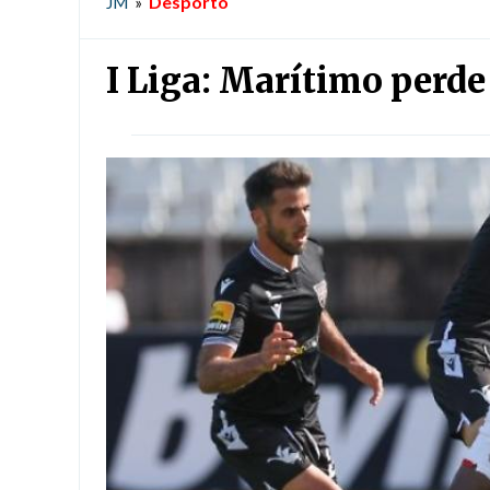
Desporto
JM
»
I Liga: Marítimo perde 