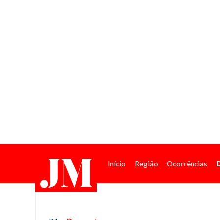
Início
Região
Ocorrências