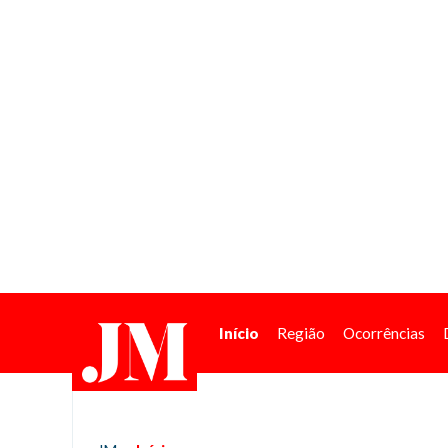
Início
Região
Ocorrências