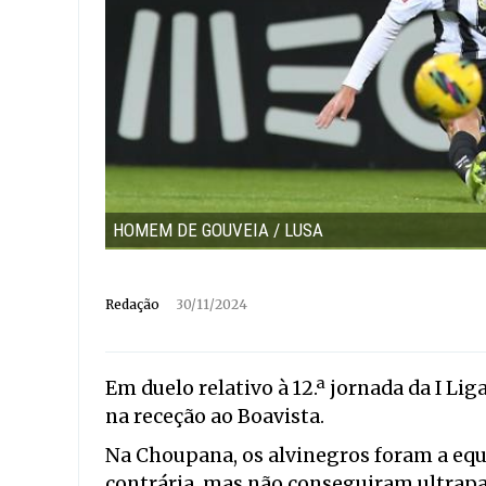
HOMEM DE GOUVEIA / LUSA
Redação
30/11/2024
Em duelo relativo à 12.ª jornada da I Li
na receção ao Boavista.
Na Choupana, os alvinegros foram a eq
contrária, mas não conseguiram ultrapa