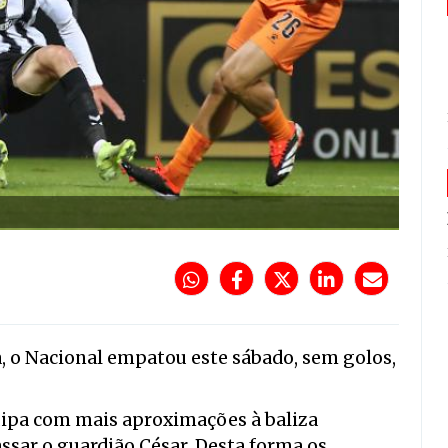
ga, o Nacional empatou este sábado, sem golos,
uipa com mais aproximações à baliza
ssar o guardião César. Desta forma os