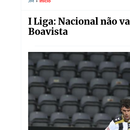
Início
JM
»
I Liga: Nacional não v
Boavista