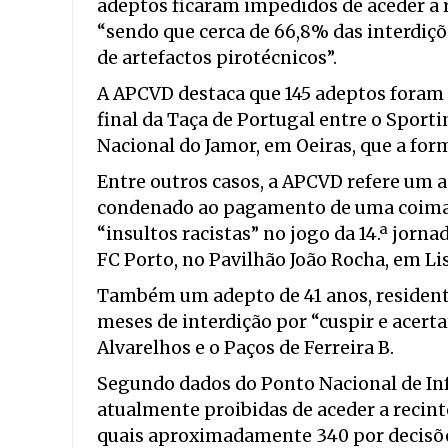
adeptos ficaram impedidos de aceder a 
“sendo que cerca de 66,8% das interdiçõ
de artefactos pirotécnicos”.
A APCVD destaca que 145 adeptos foram 
final da Taça de Portugal entre o Sport
Nacional do Jamor, em Oeiras, que a for
Entre outros casos, a APCVD refere um a
condenado ao pagamento de uma coima d
“insultos racistas” no jogo da 14.ª jorna
FC Porto, no Pavilhão João Rocha, em Li
Também um adepto de 41 anos, residente
meses de interdição por “cuspir e acerta
Alvarelhos e o Paços de Ferreira B.
Segundo dados do Ponto Nacional de In
atualmente proibidas de aceder a recint
quais aproximadamente 340 por decisões