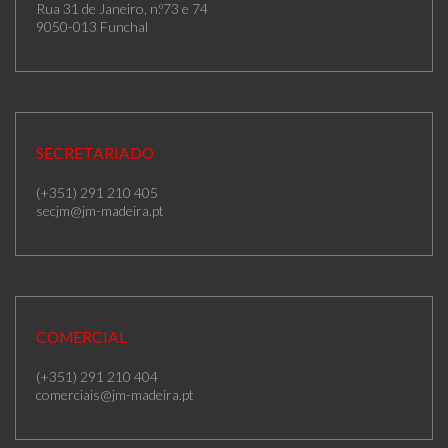
Rua 31 de Janeiro, n.º73 e 74
9050-013 Funchal
SECRETARIADO
(+351) 291 210 405
secjm@jm-madeira.pt
COMERCIAL
(+351) 291 210 404
comerciais@jm-madeira.pt