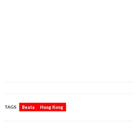
,
TAGS
Beata
Hong Kong