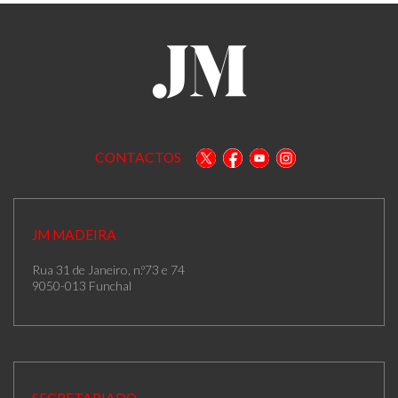
CONTACTOS
JM MADEIRA
Rua 31 de Janeiro, n.º73 e 74
9050-013 Funchal