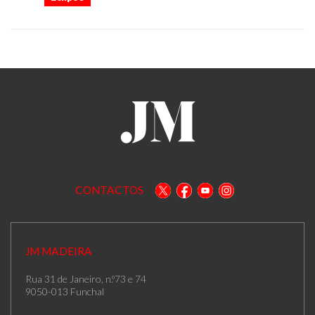
CONTACTOS
JM MADEIRA
Rua 31 de Janeiro, n.º73 e 74
9050-013 Funchal