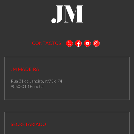
CONTACTOS
JM MADEIRA
Rua 31 de Janeiro, n.º73 e 74
9050-013 Funchal
SECRETARIADO