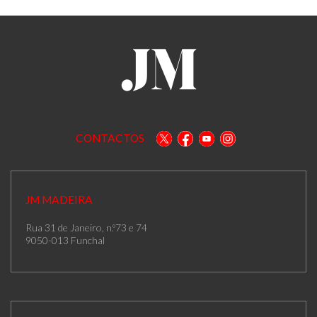
CONTACTOS
JM MADEIRA
Rua 31 de Janeiro, n.º73 e 74
9050-013 Funchal