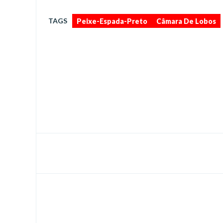
,
TAGS
Peixe-Espada-Preto
Câmara De Lobos