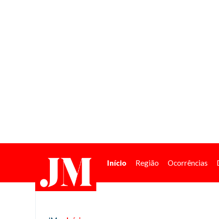
Início
Região
Ocorrências