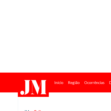
Início
Região
Ocorrências