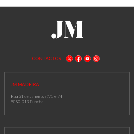
CONTACTOS
JM MADEIRA
Rua 31 de Janeiro, n.º73 e 74
9050-013 Funchal