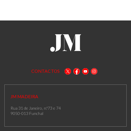
CONTACTOS
JM MADEIRA
Rua 31 de Janeiro, n.º73 e 74
9050-013 Funchal