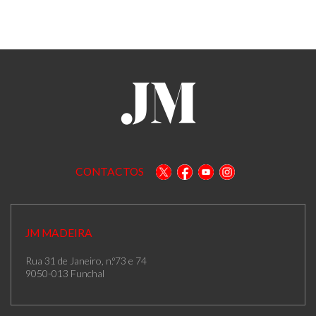
CONTACTOS
JM MADEIRA
Rua 31 de Janeiro, n.º73 e 74
9050-013 Funchal